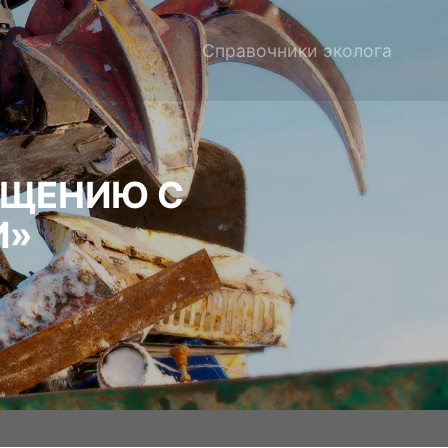
Справочники эколога
АЩЕНИЮ С
И»