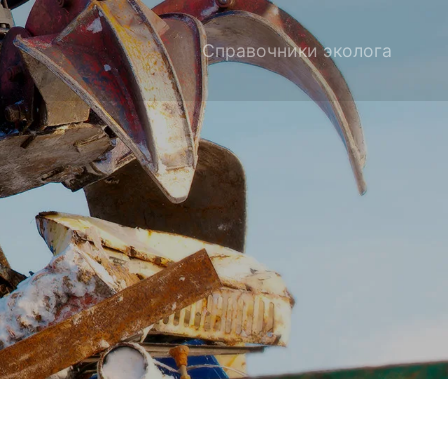
Справочники эколога