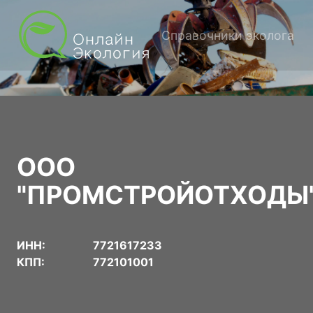
Справочники эколога
ООО
"ПРОМСТРОЙОТХОДЫ
ИНН:
7721617233
КПП:
772101001