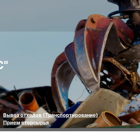
С"
Вывоз отходов (Транспортирование)
Прием вторсырья