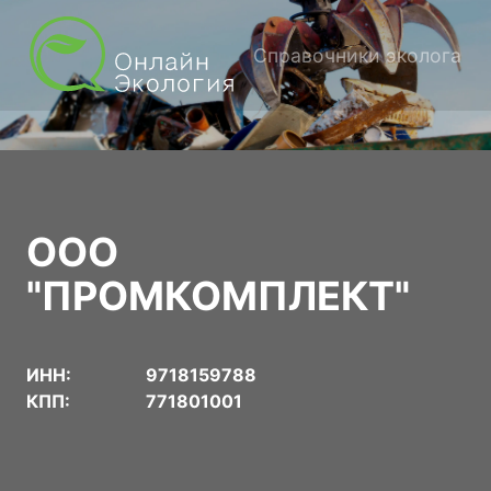
Справочники эколога
ООО
"ПРОМКОМПЛЕКТ"
ИНН:
9718159788
КПП:
771801001