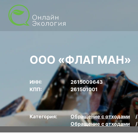
ООО «ФЛАГМАН»
ИНН:
2615009643
КПП:
261501001
Категория:
Обращение с отходами
Обращение с отходами