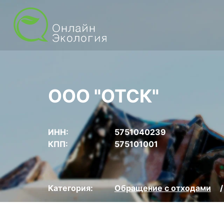
ООО "ОТСК"
ИНН:
5751040239
КПП:
575101001
Категория:
Обращение с отходами