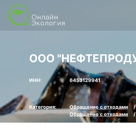
ООО "НЕФТЕПРОД
ИНН:
6453129941
Категория:
Обращение с отходами
Обращение с отходами