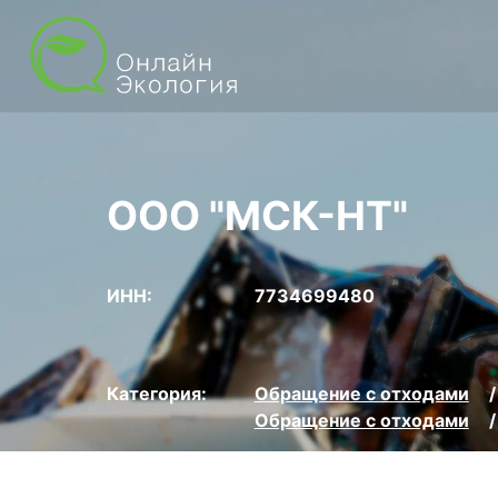
ООО "МСК-НТ"
ИНН:
7734699480
Категория:
Обращение с отходами
Обращение с отходами