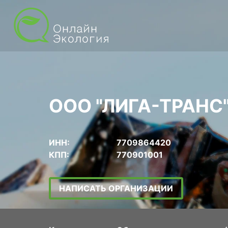
ООО "ЛИГА-ТРАНС
ИНН:
7709864420
КПП:
770901001
НАПИСАТЬ ОРГАНИЗАЦИИ