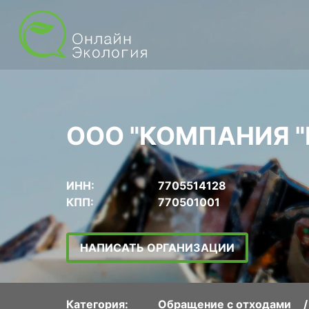
ООО "КОМПАНИЯ "
ИНН:
7705514128
КПП:
770501001
НАПИСАТЬ ОРГАНИЗАЦИИ
Категория:
Обращение с отходами