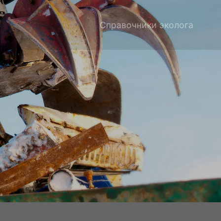
Справочники эколога