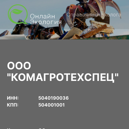
Справочники эколога
ООО
"КОМАГРОТЕХСПЕЦ"
ИНН:
5040190036
КПП:
504001001