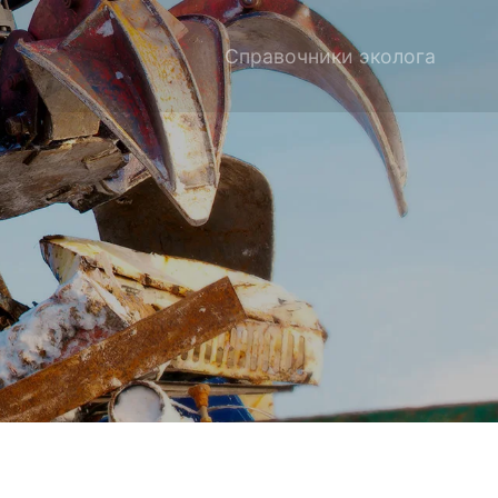
Справочники эколога