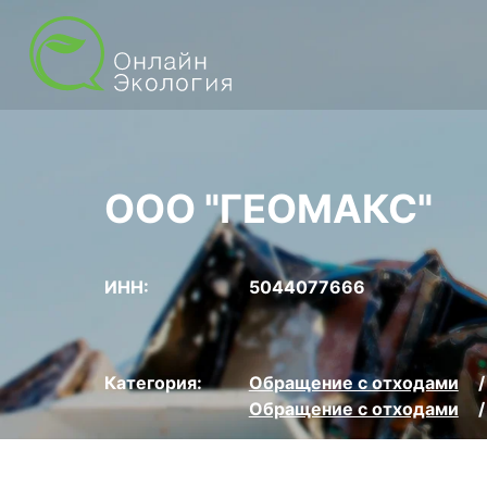
ООО "ГЕОМАКС"
ИНН:
5044077666
Категория:
Обращение с отходами
Обращение с отходами