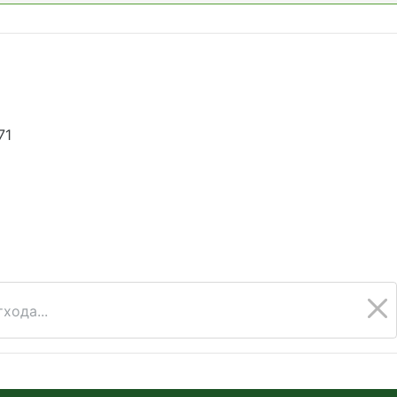
71
5
хода...