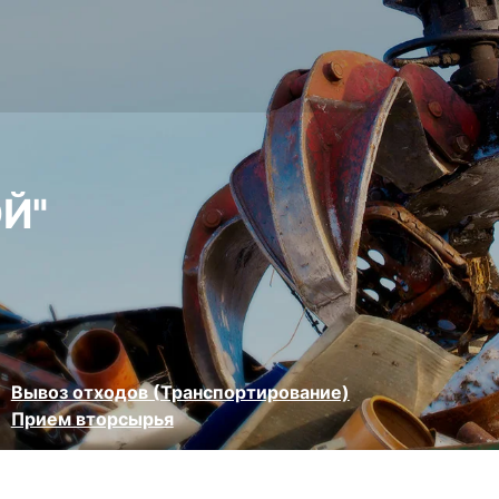
Й"
Вывоз отходов (Транспортирование)
Прием вторсырья