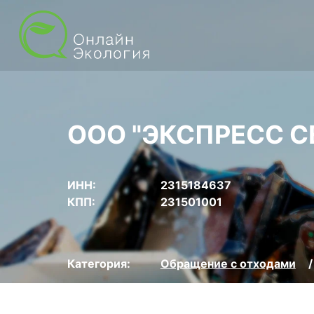
ООО "ЭКСПРЕСС С
ИНН:
2315184637
КПП:
231501001
Категория:
Обращение с отходами