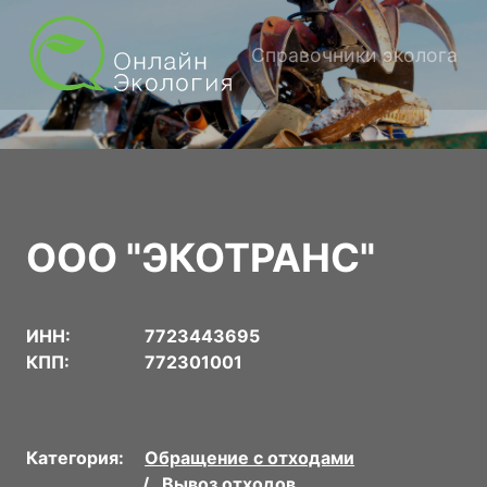
Справочники эколога
ООО "ЭКОТРАНС"
ИНН:
7723443695
КПП:
772301001
Категория:
Обращение с отходами
Вывоз отходов