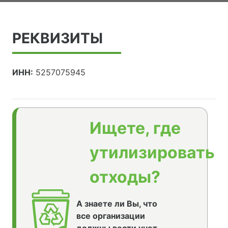
РЕКВИЗИТЫ
ИНН:
5257075945
Ищете, где
утилизировать
отходы?
А знаете ли Вы, что
все организации
должны вести учет