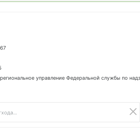
967
5
егиональное управление Федеральной службы по надз
хода...