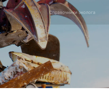
Справочники эколога