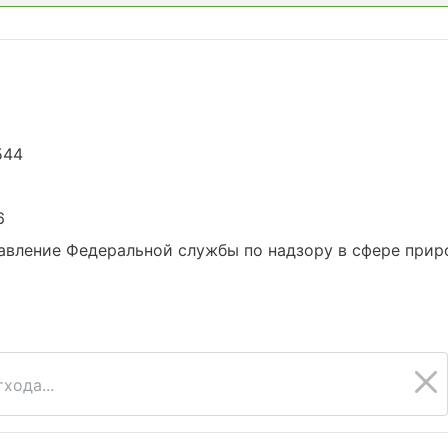
544
6
вление Федеральной службы по надзору в сфере приро
хода...