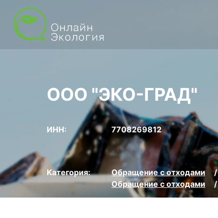
ООО "ЭКО-ГРАД"
ИНН:
7708269812
Категория:
Обращение с отходами
Обращение с отходами