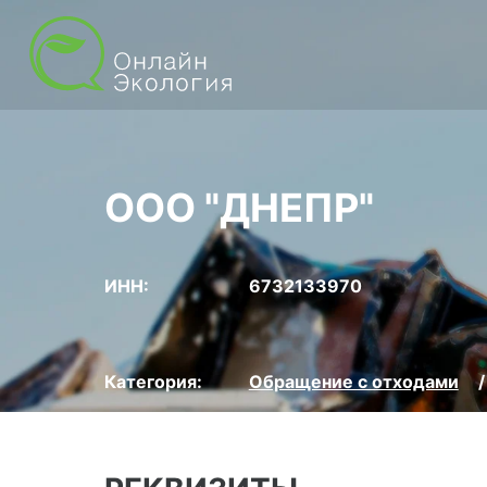
ООО "ДНЕПР"
ИНН:
6732133970
Категория:
Обращение с отходами