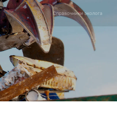
Справочники эколога