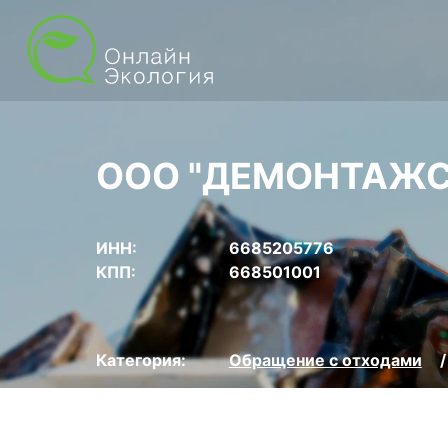
ООО "ДЕМОНТАЖС
ИНН:
6685205776
КПП:
668501001
Категория:
Обращение с отходами