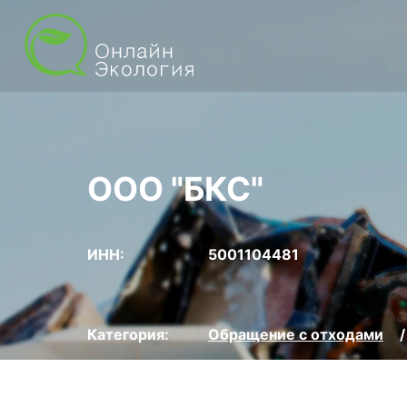
ООО "БКС"
ИНН:
5001104481
Категория:
Обращение с отходами