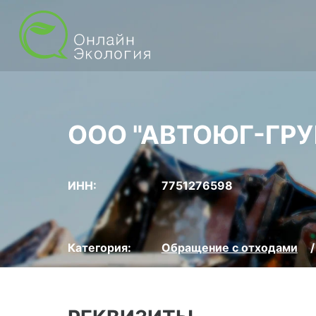
ООО "АВТОЮГ-ГРУ
ИНН:
7751276598
Категория:
Обращение с отходами