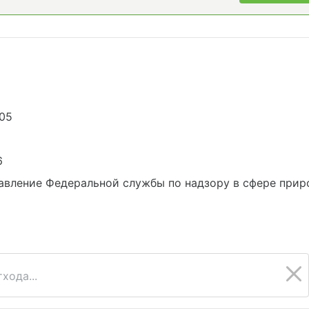
005
6
вление Федеральной службы по надзору в сфере приро
хода...