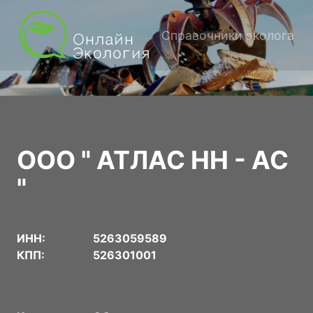
Справочники эколога
ООО " АТЛАС НН - АС
"
ИНН:
5263059589
КПП:
526301001