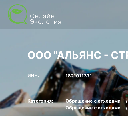
ООО "АЛЬЯНС - СТ
ИНН:
1821011371
Категория:
Обращение с отходами
Обращение с отходами