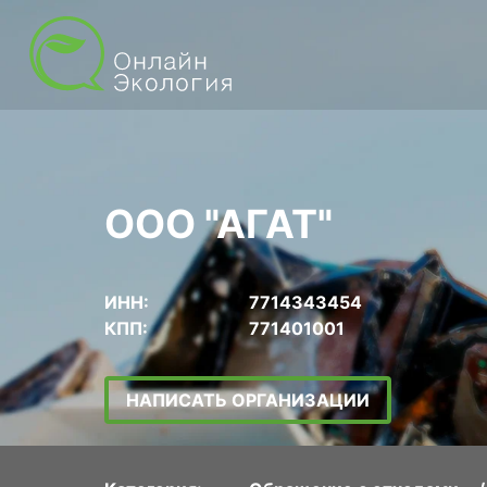
ООО "АГАТ"
ИНН:
7714343454
КПП:
771401001
НАПИСАТЬ ОРГАНИЗАЦИИ