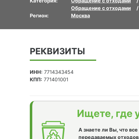
Категория:
Обращение с отходами
Обращение с отходами
Регион:
Москва
РЕКВИЗИТЫ
ИНН:
7714343454
КПП:
771401001
Ищете, где 
А знаете ли Вы, что вс
передаваемых отходов