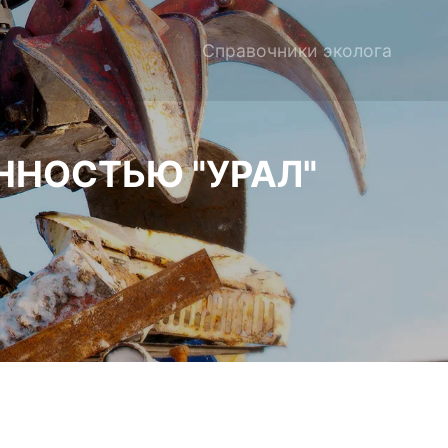
Справочники эколога
ННОСТЬЮ "УРАЛ"