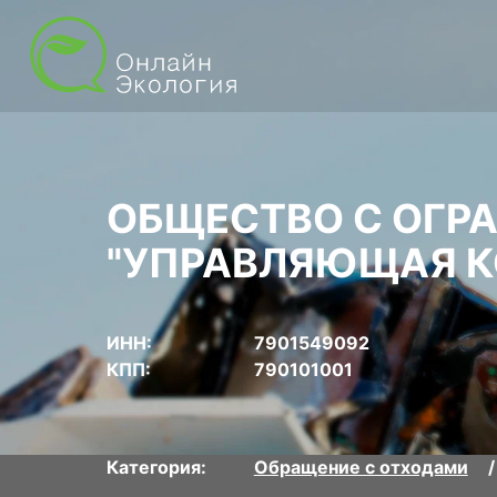
ОБЩЕСТВО С ОГР
"УПРАВЛЯЮЩАЯ К
ИНН:
7901549092
КПП:
790101001
Категория:
Обращение с отходами