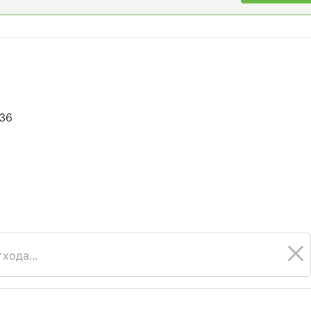
936
6
хода...