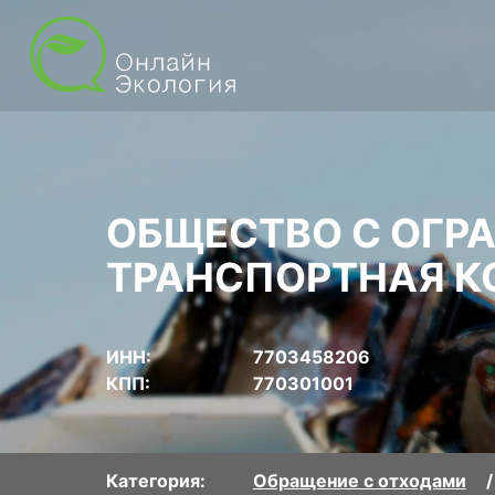
ОБЩЕСТВО С ОГР
ТРАНСПОРТНАЯ К
ИНН:
7703458206
КПП:
770301001
Категория:
Обращение с отходами