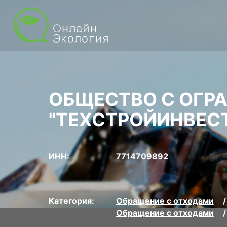
ОБЩЕСТВО С ОГР
"ТЕХСТРОЙИНВЕС
ИНН:
7714709892
Категория:
Обращение с отходами
Обращение с отходами