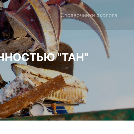
Справочники эколога
ННОСТЬЮ "ТАН"