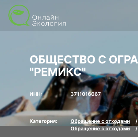
ОБЩЕСТВО С ОГР
"РЕМИКС"
ИНН:
3711016067
Категория:
Обращение с отходами
Обращение с отходами