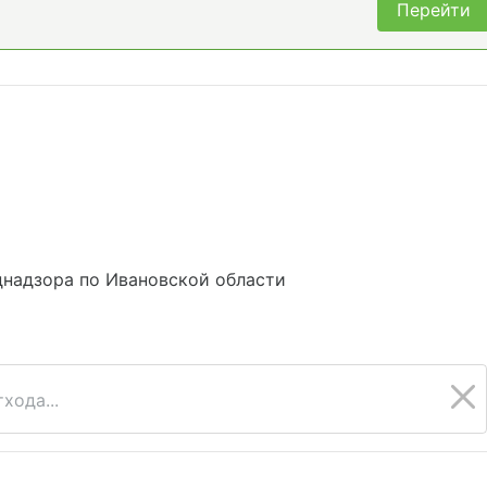
Перейти
днадзора по Ивановской области
хода...