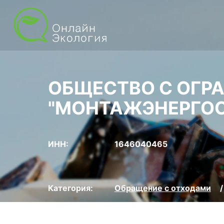
ОБЩЕСТВО С ОГР
"МОНТАЖЭНЕРГОС
ИНН:
1646040465
Категория:
Обращение с отходами