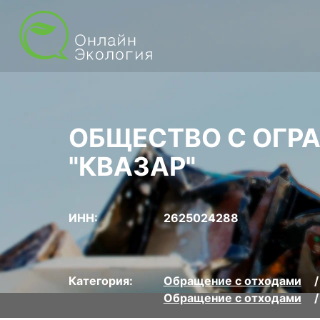
ОБЩЕСТВО С ОГР
"КВАЗАР"
ИНН:
2625024288
Категория:
Обращение с отходами
Обращение с отходами