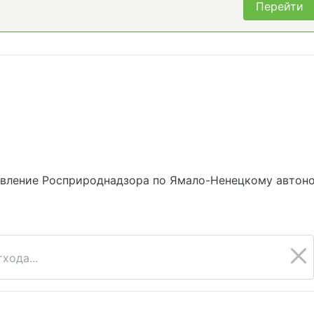
Перейти
авление Росприроднадзора по Ямало-Ненецкому автон
хода...