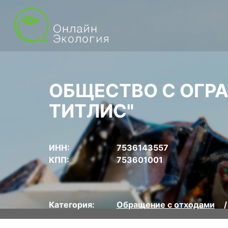
ОБЩЕСТВО С ОГР
ТИТЛИС"
ИНН:
7536143557
КПП:
753601001
Категория:
Обращение с отходами