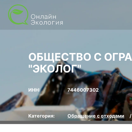
ОБЩЕСТВО С ОГР
"ЭКОЛОГ"
ИНН:
7446007302
Категория:
Обращение с отходами