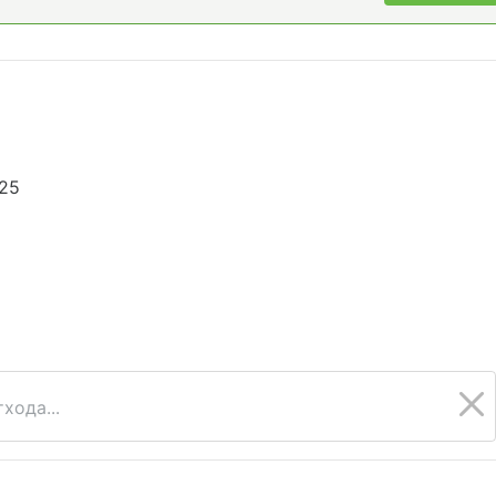
825
хода...