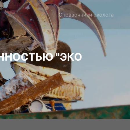
Справочники эколога
ННОСТЬЮ "ЭКО