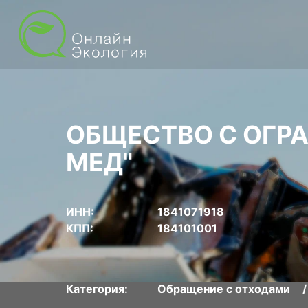
ОБЩЕСТВО С ОГР
МЕД"
ИНН:
1841071918
КПП:
184101001
Категория:
Обращение с отходами