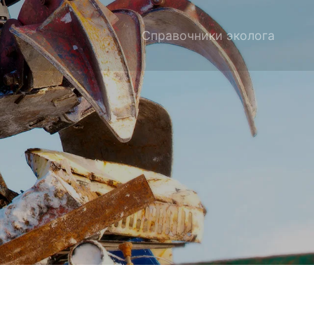
Справочники эколога