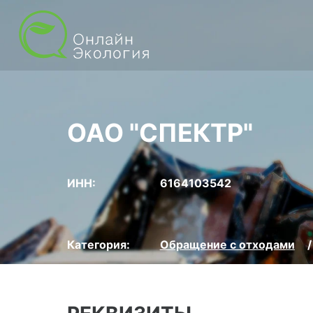
ОАО "СПЕКТР"
ИНН:
6164103542
Категория:
Обращение с отходами