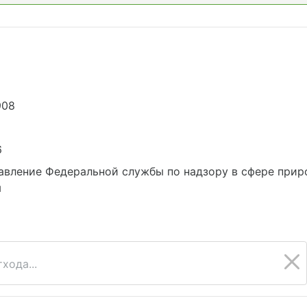
908
6
авление Федеральной службы по надзору в сфере прир
м
хода...