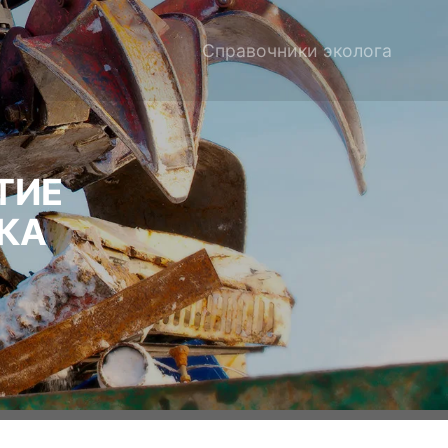
Справочники эколога
ТИЕ
КА