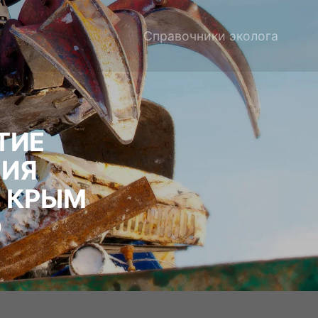
Справочники эколога
ТИЕ
НИЯ
И КРЫМ
О