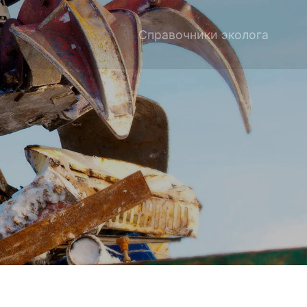
Справочники эколога