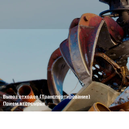
Вывоз отходов (Транспортирование)
Прием вторсырья