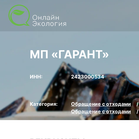
МП «ГАРАНТ»
ИНН:
2423000534
Категория:
Обращение с отходами
Обращение с отходами