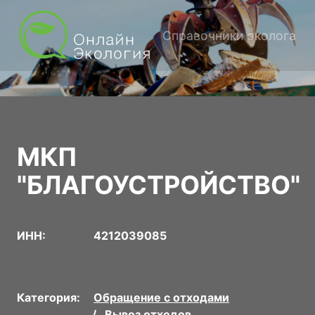
Справочники эколога
МКП
"БЛАГОУСТРОЙСТВО"
ИНН:
4212039085
Категория:
Обращение с отходами
Вывоз отходов