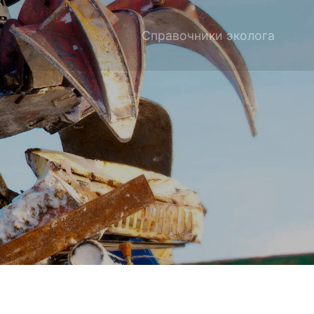
Справочники эколога