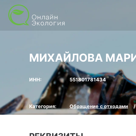
МИХАЙЛОВА МАР
ИНН:
551801781434
Категория:
Обращение с отходами