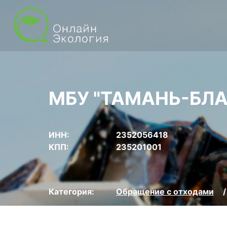
МБУ "ТАМАНЬ-БЛ
ИНН:
2352056418
КПП:
235201001
Категория:
Обращение с отходами